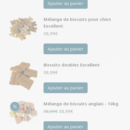
Ajouter au panier
Mélange de biscuits pour chiot
Excellent
38,99
€
Ajouter au panier
Biscuits doubles Excellent
38,99
€
Ajouter au panier
Mélange de biscuits anglais - 10kg
Le
Le
38,99
€
38,99
€
prix
prix
initial
actuel
Ajouter au panier
était :
est :