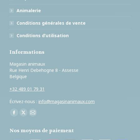
Animalerie
Conditions générales de vente
Conditions d’utilisation
Informations
Magasin animaux
Rue Henri Debehogne 8 - Assesse
Belgique
+32 489 01 79 31
Écrivez-nous :
info@magasinanimaux.com
Trouvez nous sur :
Facebook
X
E-
page
page
mail
Nos moyens de paiement
opens
opens
page