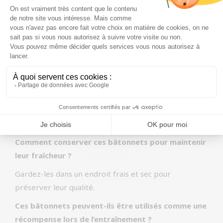
Chaque paquet contient 100 pièces de bâtonnets
torsadés, mesurant environ 12,5 cm de long et 7/8
mm de diamètre. Un snack idéal pour tous les types
de chiens.
FAQ
Ce snack convient-il aux chiens de toutes tailles ?
Absolument ! Les bâtonnets torsadés Petsnack sont
adaptés pour les petits comme les grands chiens.
Comment conserver ces bâtonnets pour maintenir
leur fraîcheur ?
Gardez-les dans un endroit frais et sec pour
préserver leur qualité.
Ces bâtonnets peuvent-ils être utilisés comme une
récompense lors de l’entraînement ?