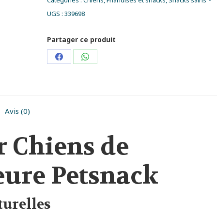
Catégories :
Chiens
,
Friandises et snacks
,
Snacks sains
UGS :
339698
Partager ce produit
Partager
Partager
sur
sur
Facebook
WhatsApp
Avis (0)
r Chiens de
eure Petsnack
turelles