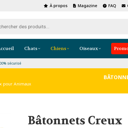
À propos
Magazine
FAQ
ccueil
Chats
Chiens
Oiseaux
Promo
Paiement 100% sécurisé
BÂTONNE
ux pour Animaux
Bâtonnets Creux