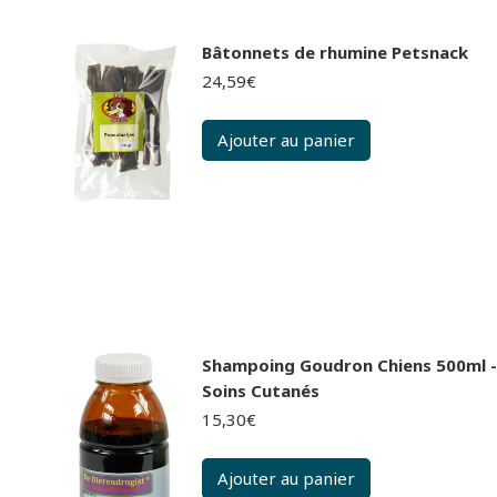
Bâtonnets de rhumine Petsnack
24,59
€
Ajouter au panier
Shampoing Goudron Chiens 500ml -
Soins Cutanés
15,30
€
Ajouter au panier