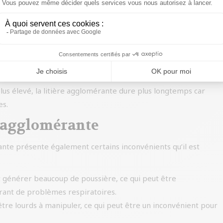
 qui permet de garder le reste de la litière propre plus
les à enlever, réduisant ainsi le temps et l’effort nécessaires
t souvent efficace pour emprisonner les odeurs, ce qui est
 plus élevé, la litière agglomérante dure plus longtemps car
es.
e agglomérante
nte présente également certains inconvénients qu’il est
t générer beaucoup de poussière, ce qui peut être
frant de problèmes respiratoires.
tre lourds à manipuler, ce qui peut être un inconvénient pour