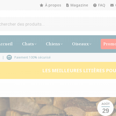
À propos
Magazine
FAQ
ccueil
Chats
Chiens
Oiseaux
Promo
les 3 à 5 jours ouvrables
Paiement 100% sécurisé
LES MEILLEURES LITIÈRES PO
AOÛT
29