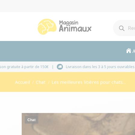
A
Livraison gratuite à partir de 150€
Livraison dans 
Vous êtes ici :
Accueil
Chat
Les meilleures litières pour chats…
Chat