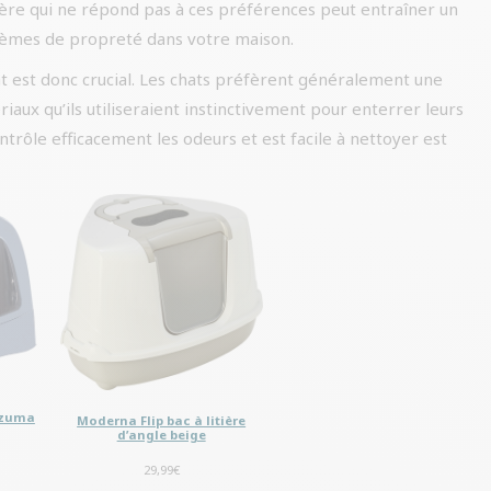
tière qui ne répond pas à ces préférences peut entraîner un
roblèmes de propreté dans votre maison.
 est donc crucial. Les chats préfèrent généralement une
ériaux qu’ils utiliseraient instinctivement pour enterrer leurs
ntrôle efficacement les odeurs et est facile à nettoyer est
t zuma
Moderna Flip bac à litière
d’angle beige
29,99
€