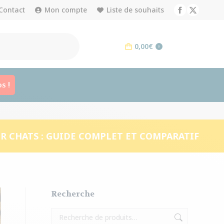
Contact
Mon compte
Liste de souhaits
Facebook
X
page
page
opens
opens
0,00
€
0
in
in
new
new
window
window
s !
UR CHATS : GUIDE COMPLET ET COMPARATIF
Recherche