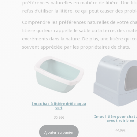
préférences naturelles en matière de litière. Une li
refus d’utiliser la litière, ce qui peut causer des p
Comprendre les préférences naturelles de votre chat
litière qui leur rappelle le sable ou la terre, des mat
excréments dans la nature. De plus, une litière qui co
souvent appréciée par les propriétaires de chats.
Imac bac à litière drôle aqua
vert
Imac litière pour cha
30,96
€
avec tiroir bleu
44,99
€
Ajouter au panier