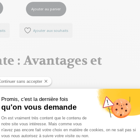
Ajouter au panier
aits
Ajouter aux souhaits
te : Avantages et
 populaires parmi les propriétaires de chats. Ce type de litière
tonite, qui a la capacité de former des amas solides lorsqu’elle
t le nettoyage et le maintien de la propreté de la litière.
glomérante
 sa commodité. Grâce à sa capacité à former des amas, il est