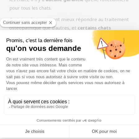
pour tous les chats.
Certains chats peuvent mieux répondre au traitement
ostéopathique que d’autres, et
certains chats
peuvent ne
pas en tirer de bénéfices
du tout. Si votre
chat ne montre aucune amélioration après un
traitement, il est possible d’
essayer un autre
ostéopathe
ou de passer à une autre forme de
traitement.
Choix d’un Ostéopathe
Qualifié
Il est crucial de choisir un
ostéopathe qualifié
, ayant
suivi une formation spécifique en ostéopathie animale.
Des écoles comme l
‘EFOA (École Française
d’Ostéopathie Animale)
offrent des programmes de