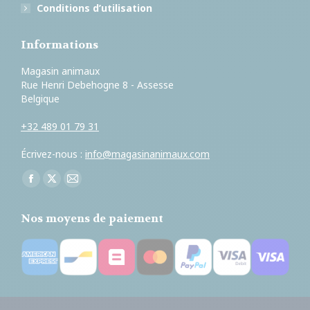
Conditions d’utilisation
Informations
Magasin animaux
Rue Henri Debehogne 8 - Assesse
Belgique
+32 489 01 79 31
Écrivez-nous :
info@magasinanimaux.com
Trouvez nous sur :
Facebook
X
E-
page
page
mail
Nos moyens de paiement
opens
opens
page
in
in
opens
new
new
in
window
window
new
window