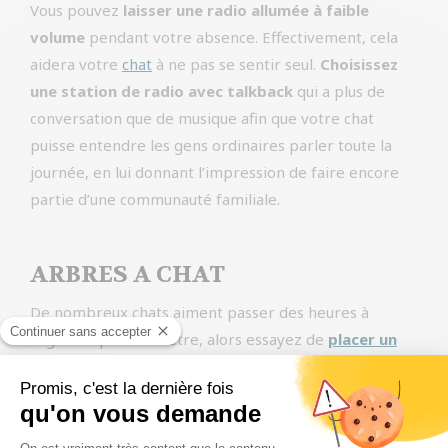
Vous pouvez
laisser une radio allumée à faible
volume
pendant votre absence. Effectivement, cela
aidera votre
chat
à ne pas se sentir seul.
Choisissez
une station de radio avec talkback
qui a plus de
conversation que de musique afin que votre chat
puisse entendre les gens ordinaires parler toute la
journée, en lui donnant l’impression de faire encore
partie d’une communauté familiale.
ARBRES A CHAT
De nombreux chats aiment passer des heures à
regarder par la fenêtre, alors essayez de
placer un
arbre à chat
ou un grimpeur
près d’une fenêtre qui
donne sur la rue
.