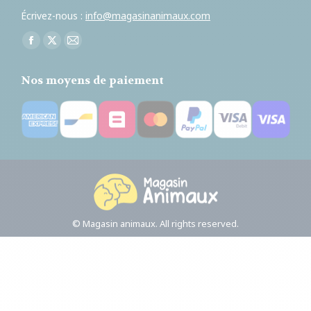
Écrivez-nous :
info@magasinanimaux.com
Trouvez nous sur :
Facebook
X
E-
page
page
mail
Nos moyens de paiement
opens
opens
page
in
in
opens
new
new
in
window
window
new
window
© Magasin animaux. All rights reserved.